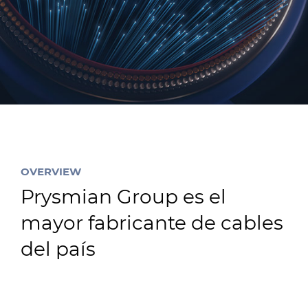
Sustainability
Media
Ethics & Integrity
Downloads Datasheets & Brochures
Contact Us
Dirección General de Defensa y Protección al
Consumidor
OVERVIEW
Prysmian Group es el
mayor fabricante de cables
del país