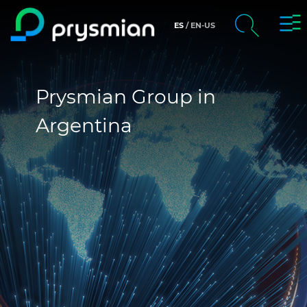
prys
ES
EN-US
prysmian.skip_to_main_content
chevron_right
Company
Search
Prysmian Group in
Markets
Argentina
Product Centre
Certifications
People and careers
Insight